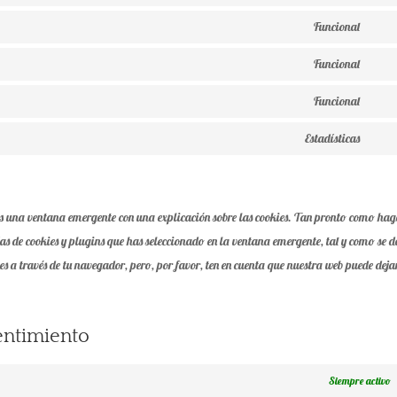
Cons
cons
servi
to
Funcional
gdpr
Cons
servi
cooki
to
Funcional
sourc
Cons
comp
servi
js
to
Funcional
strip
Cons
servi
to
Estadísticas
divi-
Cons
servi
(eleg
to
comp
them
servi
s una ventana emergente con una explicación sobre las cookies. Tan pronto como haga
vario
s de cookies y plugins que has seleccionado en la ventana emergente, tal y como se d
ies a través de tu navegador, pero, por favor, ten en cuenta que nuestra web puede deja
sentimiento
Siempre activo