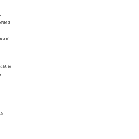
.
mente a
ara el
kies. Si
a
de