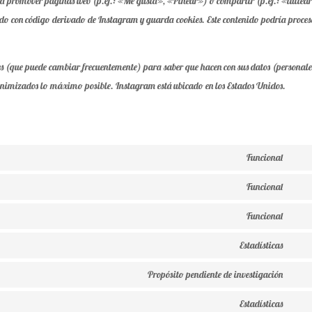
a promover páginas web (p.ej.: «Me gusta», «Pinear») o compartir (p.ej.: «tuitea
ado con código derivado de Instagram y guarda cookies. Este contenido podría proce
ales (que puede cambiar frecuentemente) para saber que hacen con sus datos (personal
nonimizados lo máximo posible. Instagram está ubicado en los Estados Unidos.
Funcional
Cons
to
Funcional
Cons
servi
to
Funcional
wooc
Cons
servi
to
Estadísticas
word
Cons
servi
to
Propósito pendiente de investigación
gdpr
Cons
servi
cooki
to
Estadísticas
auto